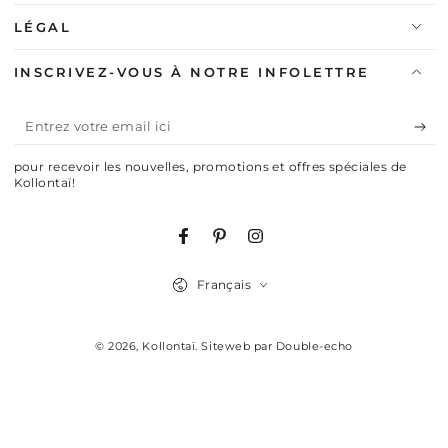
LÉGAL
INSCRIVEZ-VOUS À NOTRE INFOLETTRE
Entrez
votre
pour recevoir les nouvelles, promotions et offres spéciales de
email
Kollontaï!
ici
Facebook
Pinterest
Instagram
Langue
Français
© 2026,
Kollontaï
.
Siteweb par Double-echo