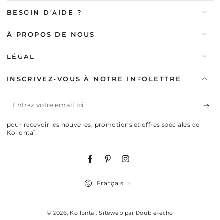
BESOIN D'AIDE ?
À PROPOS DE NOUS
LÉGAL
INSCRIVEZ-VOUS À NOTRE INFOLETTRE
Entrez
votre
pour recevoir les nouvelles, promotions et offres spéciales de
email
Kollontaï!
ici
Facebook
Pinterest
Instagram
Langue
Français
© 2026,
Kollontaï
.
Siteweb par Double-echo