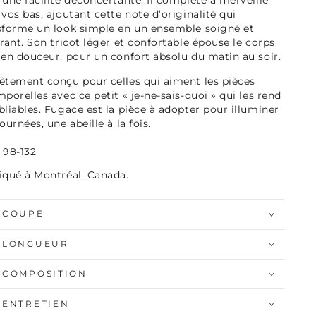
 une facilité déconcertante. Il complète à merveille
 vos bas, ajoutant cette note d’originalité qui
sforme un look simple en un ensemble soigné et
irant. Son tricot léger et confortable épouse le corps
 en douceur, pour un confort absolu du matin au soir.
êtement conçu pour celles qui aiment les pièces
mporelles avec ce petit « je-ne-sais-quoi » qui les rend
bliables. Fugace est la pièce à adopter pour illuminer
ournées, une abeille à la fois.
 98-132
iqué à Montréal, Canada.
COUPE
LONGUEUR
COMPOSITION
ENTRETIEN