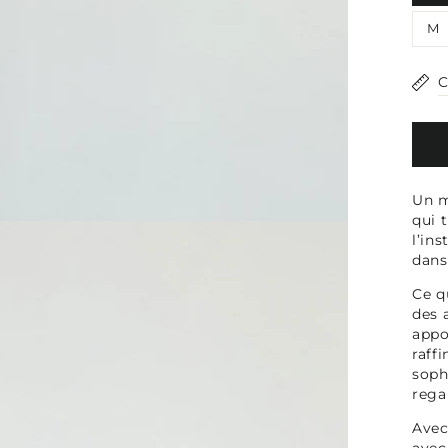
média
1
M
en
modal
C
Un m
qui 
l’in
dans 
Ce q
des 
appo
raff
soph
rega
Avec