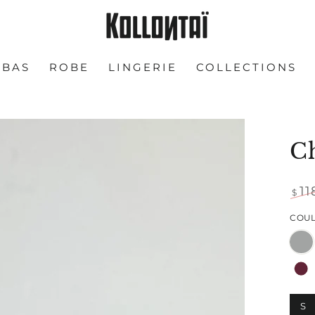
BAS
ROBE
LINGERIE
COLLECTIONS
C
11
$
Prix
COU
nor
Ouvrir
S
le