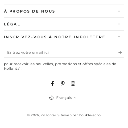
À PROPOS DE NOUS
LÉGAL
INSCRIVEZ-VOUS À NOTRE INFOLETTRE
Entrez
votre
pour recevoir les nouvelles, promotions et offres spéciales de
email
Kollontaï!
ici
Facebook
Pinterest
Instagram
Langue
Français
© 2026,
Kollontaï
.
Siteweb par Double-echo