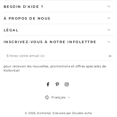
BESOIN D'AIDE ?
À PROPOS DE NOUS
LÉGAL
INSCRIVEZ-VOUS À NOTRE INFOLETTRE
Entrez
votre
pour recevoir les nouvelles, promotions et offres spéciales de
email
Kollontaï!
ici
Facebook
Pinterest
Instagram
Langue
Français
© 2026,
Kollontaï
.
Siteweb par Double-echo