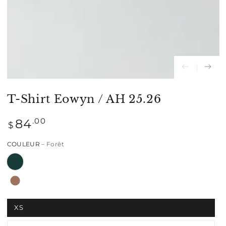
modal
T-Shirt Eowyn / AH 25.26
Prix
.00
84
$
normal
COULEUR
– Forêt
XS