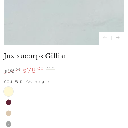
modal
Justaucorps Gillian
–21%
.00
78
98
.00
$
$
Prix
Prix
COULEUR
– Champagne
normal
de
vente