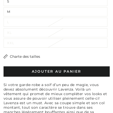
S
M
L
XL
XXL
Charte des tailles
AJOUTER AU PANIER
Si votre garde-robe a soif d’un peu de magie, vous
devez absolument découvrir Lavenza. Voilà un
vêtement qui promet de mieux compléter vos looks et
vous assure de pouvoir utiliser pleinement celle-ci!
Lavenza est un must. Avec sa coupe simple et son col
montant, tout son caractère se trouve dans ses
manches légèrement bouffantes ainsi que de sa