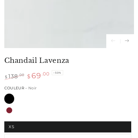
modal
Chandail Lavenza
–50%
.00
69
138
.00
$
$
Prix
Prix
COULEUR
– Noir
normal
de
vente
XS