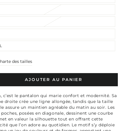
L
harte des tailles
AJOUTER AU PANIER
, c’est le pantalon qui marie confort et modernité. Sa
e droite crée une ligne allongée, tandis que la taille
le assure un maintien agréable du matin au soir. Les
 poches, posées en diagonale, dessinent une courbe
met en valeur la silhouette tout en offrant cette
icité que l’on adore au quotidien. Le motif s’y déploie
e un jeu de couleurs et de formes, apportant une