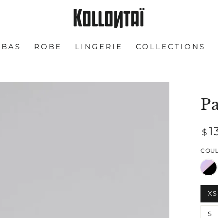
BAS
ROBE
LINGERIE
COLLECTIONS
Pa
Prix
1
$
nor
COU
XS
Ouvrir
S
le