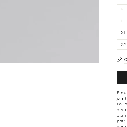
média
2
M
en
modal
L
XL
XX
C
Elma
jamb
soup
deux
qui 
prat
comm