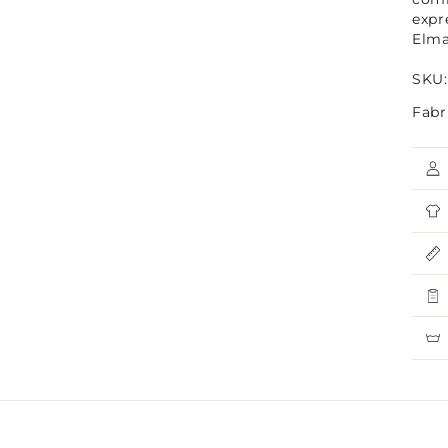
expr
Elma
SKU:
Fabr