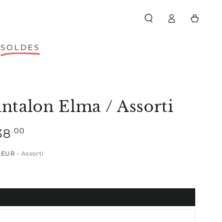
Panier
Connexion
SOLDES
ntalon Elma / Assorti
.00
38
mal
LEUR
– Assorti