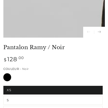
modal
Pantalon Ramy / Noir
Prix
.00
128
$
normal
COULEUR
– Noir
XS
S