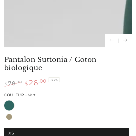
modal
Pantalon Suttonia / Coton
biologique
–67%
.00
26
78
.00
$
$
Prix
Prix
COULEUR
– Vert
normal
de
vente
XS