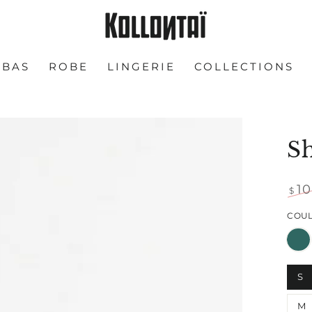
BAS
ROBE
LINGERIE
COLLECTIONS
Sh
1
$
Prix
COU
nor
S
Ouvrir
M
le