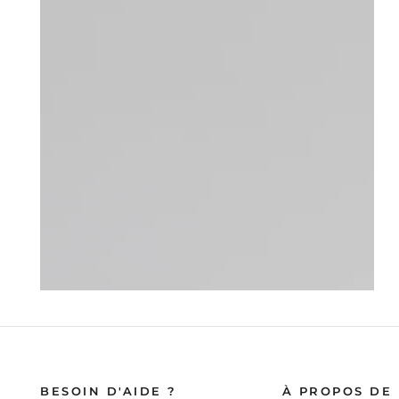
Ouvrir
le
média
5
en
modal
BESOIN D'AIDE ?
À PROPOS DE