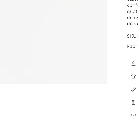
conf
Ouvrir
quot
le
de n
média
4
déco
en
modal
SKU:
Fabr