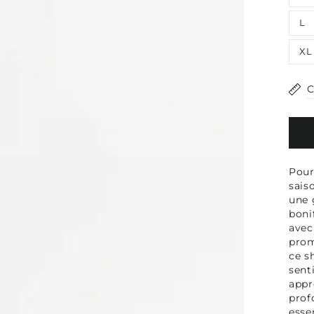
média
1
L
en
modal
XL
C
Pour
sais
une 
boni
avec
prom
ce s
sent
appr
prof
esse