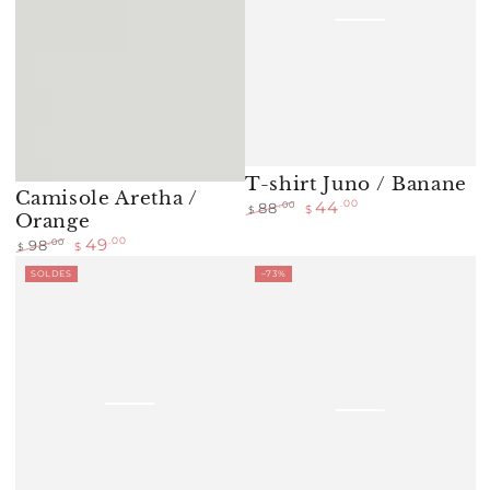
T-shirt Juno / Banane
Camisole Aretha /
44
.00
.00
88
$
$
Orange
Prix
Prix
49
.00
.00
98
normal
de
$
$
Prix
Prix
vente
SOLDES
–73%
normal
de
vente