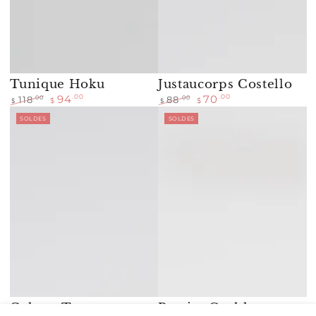
Tunique Hoku
Justaucorps Costello
94
70
.00
.00
.00
.00
118
88
$
$
$
$
Prix
Prix
Prix
Prix
SOLDES
SOLDES
normal
de
normal
de
vente
vente
Culotte Trent
Bustier Grohl