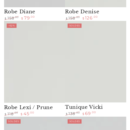
Robe Diane
Robe Denise
79
126
.00
.00
.00
.00
158
158
$
$
$
$
Prix
Prix
Prix
Prix
–62%
SOLDES
normal
de
normal
de
vente
vente
Tunique Vicki
Robe Lexi / Prune
69
.00
45
.00
.00
138
.00
118
$
$
$
$
Prix
Prix
Prix
Prix
SOLDES
SOLDES
normal
de
normal
de
vente
vente