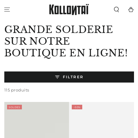
IGNORER LE
CONTENU
Panier
Collection:
GRANDE SOLDERIE
SUR NOTRE
BOUTIQUE EN LIGNE!
FILTRER
115 produits
SOLDES
–50%