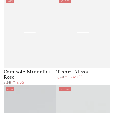
–65%
SOLDES
normal
de
normal
de
vente
vente
Camisole Minnelli /
T-shirt Alissa
Rose
49
.00
.00
98
$
$
Prix
Prix
35
.00
.00
98
$
$
normal
de
Prix
Prix
–50%
SOLDES
vente
normal
de
vente