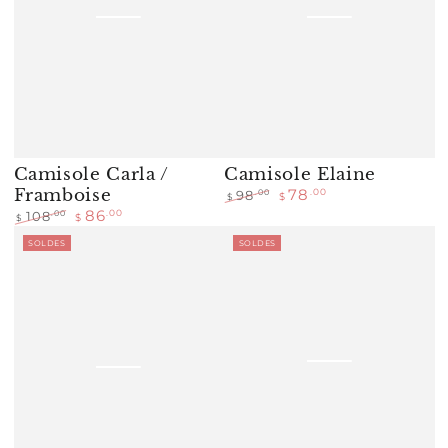
Camisole Carla /
Camisole Elaine
Framboise
78
.00
.00
98
$
$
Prix
Prix
86
.00
.00
108
$
$
normal
de
Prix
Prix
SOLDES
SOLDES
vente
normal
de
vente