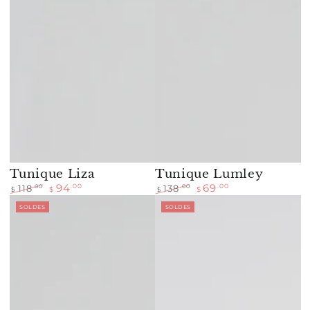
Tunique Liza
Tunique Lumley
94
69
.00
.00
.00
.00
118
138
$
$
$
$
Prix
Prix
Prix
Prix
SOLDES
SOLDES
normal
de
normal
de
vente
vente