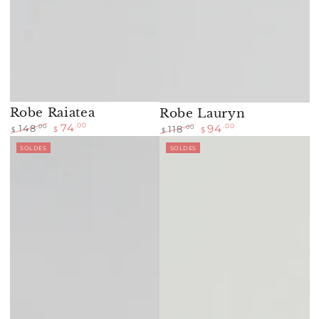
Robe Raiatea
Robe Lauryn
74
.00
94
.00
.00
148
.00
118
$
$
$
$
Prix
Prix
Prix
Prix
SOLDES
SOLDES
normal
de
normal
de
vente
vente