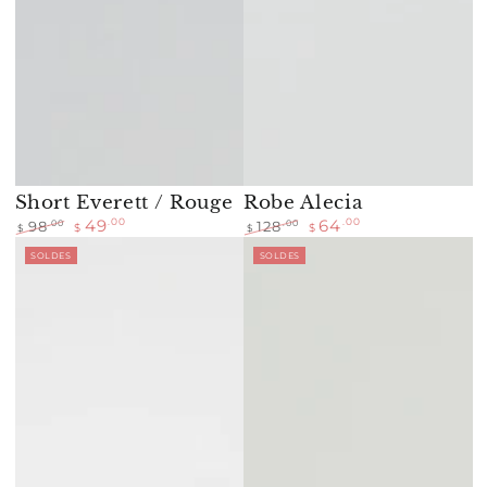
Short Everett / Rouge
Robe Alecia
49
64
.00
.00
.00
.00
98
128
$
$
$
$
Prix
Prix
Prix
Prix
SOLDES
SOLDES
normal
de
normal
de
vente
vente