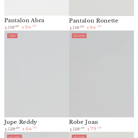
Pantalon Abra
Pantalon Ronette
94
.00
94
.00
.00
118
.00
118
$
$
$
$
Prix
Prix
Prix
Prix
–50%
SOLDES
normal
de
normal
de
vente
vente
Jupe Reddy
Robe Joan
64
79
.00
.00
.00
.00
128
158
$
$
$
$
Prix
Prix
Prix
Prix
SOLDES
SOLDES