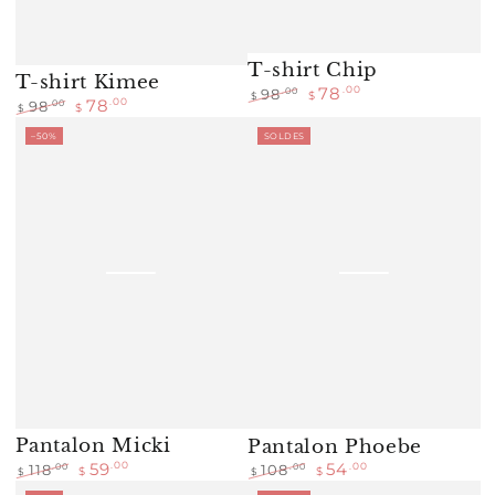
T-shirt Chip
T-shirt Kimee
78
.00
.00
98
$
$
78
.00
.00
98
$
$
Prix
Prix
Prix
Prix
normal
de
–50%
SOLDES
normal
de
vente
vente
Pantalon Micki
Pantalon Phoebe
59
.00
54
.00
.00
118
.00
108
$
$
$
$
Prix
Prix
Prix
Prix