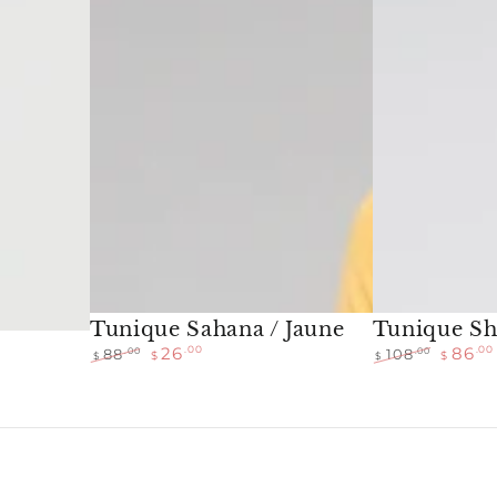
vente
/
Jaune
Tunique Sahana / Jaune
Tunique S
26
86
.00
.00
.00
.00
88
108
$
$
$
$
Prix
Prix
Prix
Prix
normal
de
normal
de
vente
vente