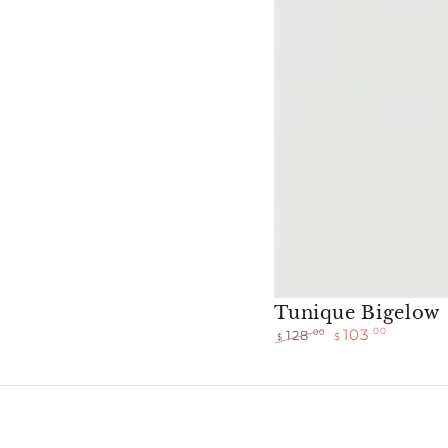
Tunique Bigelow
103
.00
.00
128
$
$
Prix
Prix
normal
de
vente