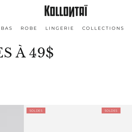
BAS
ROBE
LINGERIE
COLLECTIONS
S À 49$
Camisole
Chandail
SOLDES
SOLDES
Walt
Don