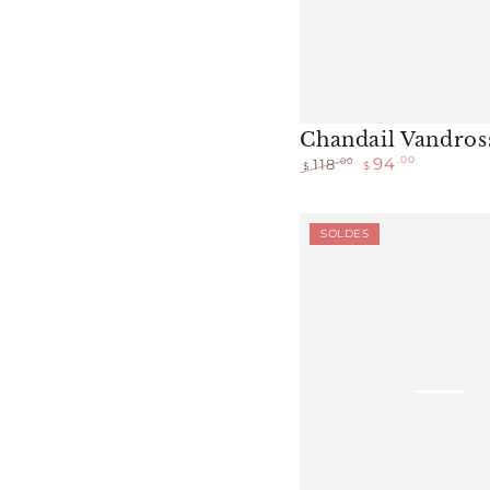
Chandail Vandros
94
.00
.00
118
$
$
Prix
Prix
normal
de
vente
Jupe
SOLDES
Tiana