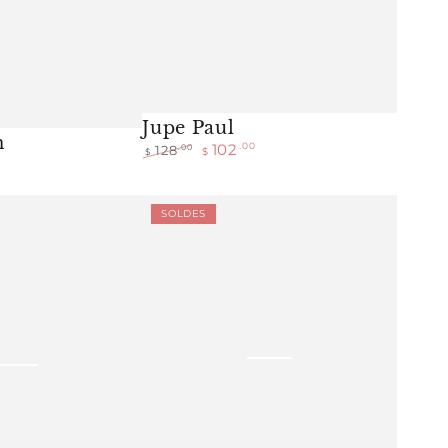
Jupe Paul
n
102
.00
.00
128
$
$
Prix
Prix
normal
de
vente
Maillot
SOLDES
Isla