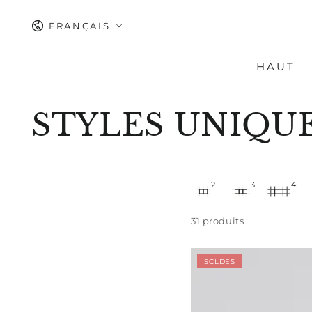
IGNORER LE
CONTENU
Langue
FRANÇAIS
HAUT
Collection:
STYLES UNIQUE
2
3
4
31 produits
Camisole
SOLDES
Trish